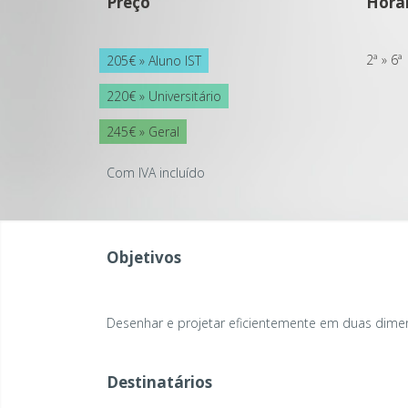
Preço
Horár
2ª » 6ª
205€ » Aluno IST
220€ » Universitário
245€ » Geral
Com IVA incluído
Objetivos
Desenhar e projetar eficientemente em duas dim
Destinatários