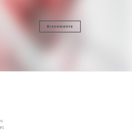
Brevemente
os
es