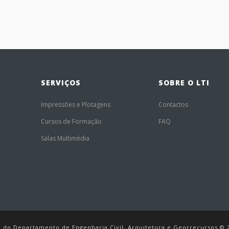
SERVIÇOS
SOBRE O LTI
Impressões e Plotagens
Contactos
Cursos de Formação
FAQ
Salas Multimédia
ão do Departamento de Engenharia Civil, Arquitetura e Georrecursos © 