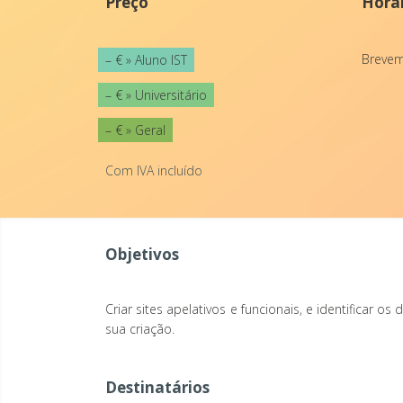
Preço
Horár
Breve
– € » Aluno IST
– € » Universitário
– € » Geral
Com IVA incluído
Objetivos
Criar sites apelativos e funcionais, e identificar o
sua criação.
Destinatários