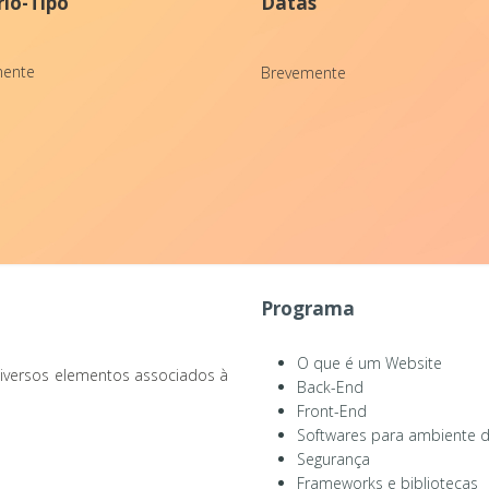
io-Tipo
Datas
mente
Brevemente
Programa
O que é um Website
s diversos elementos associados à
Back-End
Front-End
Softwares para ambiente 
Segurança
Frameworks e bibliotecas