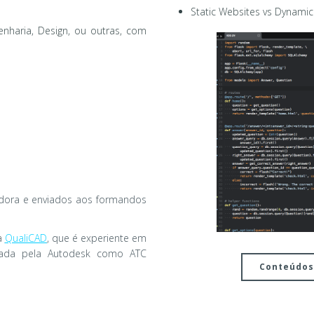
Static Websites vs Dynami
nharia, Design, ou outras, com
adora e enviados aos formandos
a
QualiCAD
, que é experiente em
ficada pela Autodesk como ATC
Conteúdos