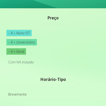
Preço
– € » Aluno IST
– € » Universitário
– € » Geral
Com IVA incluído
Horário-Tipo
Brevemente