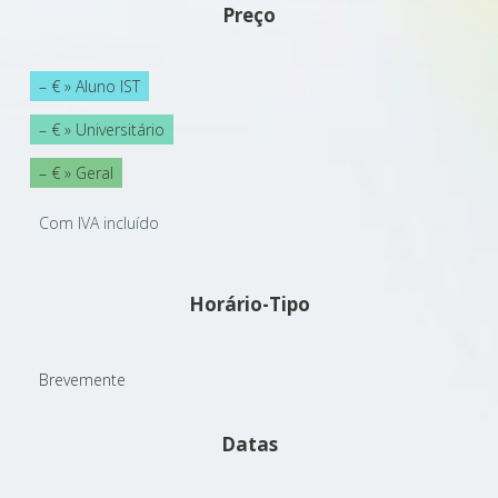
Preço
– € » Aluno IST
– € » Universitário
– € » Geral
Com IVA incluído
Horário-Tipo
Brevemente
Datas