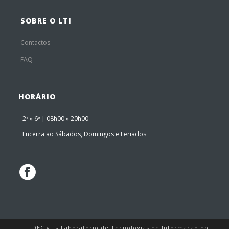
SOBRE O LTI
Contactos
FAQ
HORÁRIO
2ª » 6ª | 08h00 » 20h00
Encerra ao Sábados, Domingos e Feriados
LTI DECivil - Laboratório de Tecnologias de Informação do