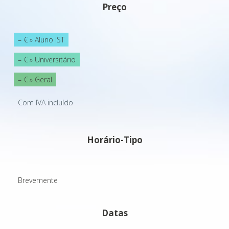
Preço
– € » Aluno IST
– € » Universitário
– € » Geral
Com IVA incluído
Horário-Tipo
Brevemente
Datas